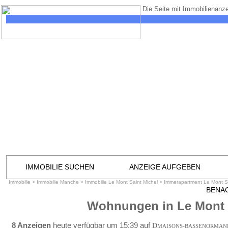
Die Seite mit Immobilienanze
IMMOBILIE SUCHEN
ANZEIGE AUFGEBEN
Immobilie
>
Immobilie Manche
>
Immobilie Le Mont Saint Michel
>
Immerapartment Le Mont Sa
BENA
Wohnungen in Le Mont 
8 Anzeigen
heute verfügbar um 15:39 auf
D
MAISONS-BASSENORMAN